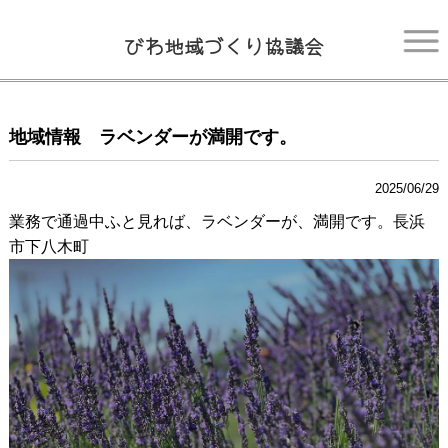
びわ地域づくり協議会
HOME
地域情報 ラベンダーが満開です。
お知らせ
2025/06/29
びわまちづくりセンター
業務で通過中ふと見れば、ラベンダーが、満開です。長浜
あじさいホール
市下八木町
屋外運動場照明施設
CONTACT
求人情報
プライバシーポリシー